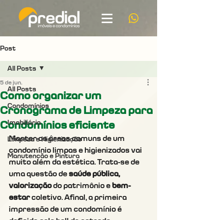
Post
All Posts
5 de jun.
All Posts
Como organizar um
Condomínios
Cronograma de Limpeza para
Imobiliária
Condomínios eficiente
Manter as áreas comuns de um 
Limpeza e Higienização
condomínio limpas e higienizados vai 
Manutenção e Pintura
muito além da estética. Trata-se de 
uma questão de 
saúde pública, 
valorização 
do patrimônio
e 
bem-
estar 
coletivo. Afinal, a primeira 
impressão de um condomínio é 