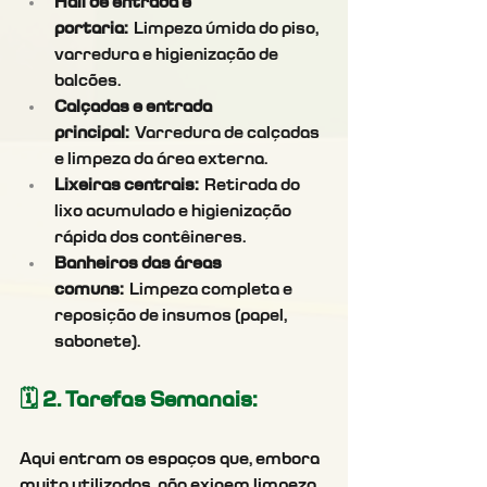
Hall de entrada e 
portaria:
 Limpeza úmida do piso, 
varredura e higienização de 
balcões.
Calçadas e entrada 
principal:
 Varredura de calçadas 
e limpeza da área externa.
Lixeiras centrais:
 Retirada do 
lixo acumulado e higienização 
rápida dos contêineres.
Banheiros das áreas 
comuns:
 Limpeza completa e 
reposição de insumos (papel, 
sabonete).
🗓️ 2. Tarefas Semanais: 
Aqui entram os espaços que, embora 
muito utilizados, não exigem limpeza 