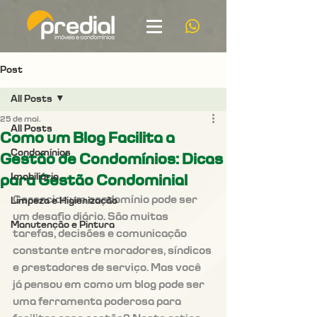
Post
All Posts
25 de mai.
All Posts
Como um Blog Facilita a
Condomínios
Gestão de Condomínios: Dicas
Imobiliária
para Gestão Condominial
Gerenciar um condomínio pode ser 
Limpeza e Higienização
um desafio diário. São muitas 
Manutenção e Pintura
tarefas, decisões e comunicação 
constante entre moradores, síndicos 
e prestadores de serviço. Mas você 
já pensou em como um blog pode ser 
uma ferramenta poderosa para 