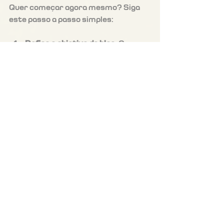
Quer começar agora mesmo? Siga 
este passo a passo simples:
Defina o objetivo do blog
: O que 
você quer comunicar e para 
quem?
Escolha a plataforma e configure 
o blog
: Crie categorias e 
personalize o visual.
Planeje o conteúdo inicial
: 
Prepare posts sobre regras, 
contatos e avisos importantes.
Divulgue o blog para os 
moradores
: Use e-mails, grupos 
e reuniões para apresentar a 
novidade.
Mantenha a atualização 
constante
: Estabeleça uma 
rotina para publicar e responder 