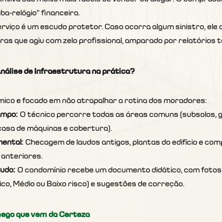
a-relógio" financeira.
serviço é um escudo protetor. Caso ocorra algum sinistro, el
ras que agiu com zelo profissional, amparado por relatórios té
nálise de Infraestrutura na prática?
mico e focado em não atrapalhar a rotina dos moradores:
ampo:
 O técnico percorre todas as áreas comuns (subsolos, g
 casa de máquinas e cobertura).
ental:
 Checagem de laudos antigos, plantas do edifício e co
anteriores.
udo:
 O condomínio recebe um documento didático, com fotos, 
ico, Médio ou Baixo risco) e sugestões de correção.
sego que vem da Certeza