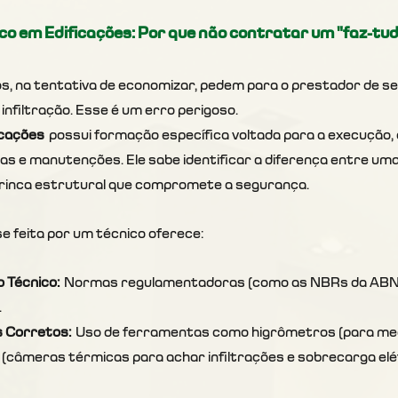
co em Edificações
: Por que não contratar um "faz-tu
, na tentativa de economizar, pedem para o prestador de ser
nfiltração. Esse é um erro perigoso. 
icações
 possui formação específica voltada para a execução, 
as e manutenções. Ele sabe identificar a diferença entre uma 
trinca estrutural que compromete a segurança.
se feita por um técnico oferece:
Técnico:
 Normas regulamentadoras (como as NBRs da ABNT
.
 Corretos:
 Uso de ferramentas como higrômetros (para med
(câmeras térmicas para achar infiltrações e sobrecarga elé