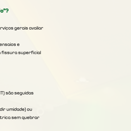
do"?
viços gerais avaliar 
ensaios e 
fissura superficial 
) são seguidas 
ir umidade) ou 
trica sem quebrar 