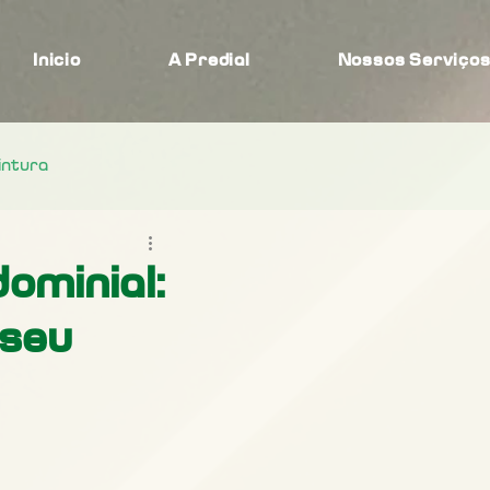
Inicio
A Predial
Nossos Serviço
intura
ominial:
 seu