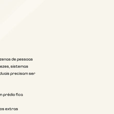
ezenas de pessoas 
ezes, sistemas 
iduais precisam ser 
 prédio fica 
os extras 