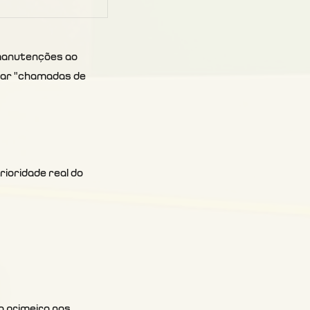
manutenções ao 
iar "chamadas de 
rioridade real do 
o primeiro nas 