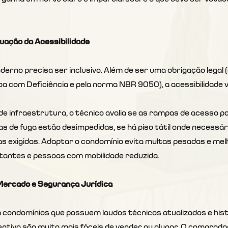
quação da Acessibilidade
rno precisa ser inclusivo. Além de ser uma obrigação legal (e
 com Deficiência e pela norma NBR 9050), a acessibilidade va
de infraestrutura, o técnico avalia se as rampas de acesso p
as de fuga estão desimpedidas, se há piso tátil onde necessár
 exigidas. Adaptar o condomínio evita multas pesadas e melh
stantes e pessoas com mobilidade reduzida.
 Mercado e Segurança Jurídica
ondomínios que possuem laudos técnicos atualizados e hist
tiva são muito mais fáceis de vender ou alugar. O comprado