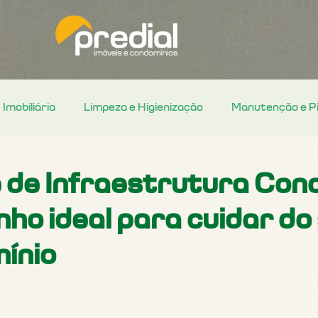
Imobiliária
Limpeza e Higienização
Manutenção e P
 de Infraestrutura Cond
ho ideal para cuidar do
ínio