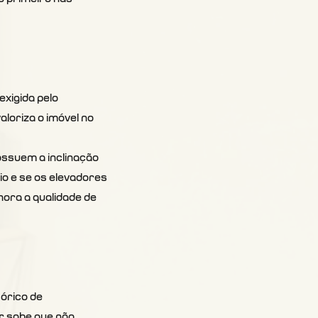
xigida pelo 
loriza o imóvel no 
ossuem a inclinação 
io e se os elevadores 
ora a qualidade de 
órico de 
r sabe que não 