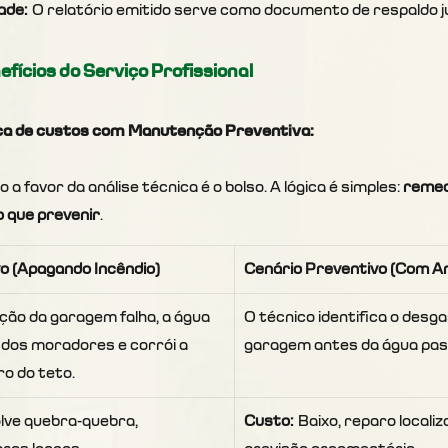
ade:
 O relatório emitido serve como documento de respaldo jur
fícios do Serviço Profissional
ica de custos com Manutenção Preventiva:
 favor da análise técnica é o bolso. A lógica é simples: 
remed
o que prevenir
.
o (Apagando Incêndio)
Cenário Preventivo (Com An
ção da garagem falha, a água 
O técnico identifica o desgas
 dos moradores e corrói a 
garagem antes da água pas
o do teto.
olve quebra-quebra, 
Custo:
 Baixo, reparo localiz