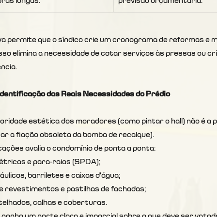
bras longas.
previsão orçamentária.
iva permite que o síndico crie um cronograma de reformas e 
sso elimina a necessidade de cotar serviços às pressas ou cr
ncia.
dentificação das Reais Necessidades do Prédio
ioridade estética dos moradores (como pintar o hall) não é a p
car a fiação obsoleta da bomba de recalque).
cações avalia o condomínio de ponta a ponta:
étricas e para-raios (SPDA);
ulicos, barriletes e caixas d'água;
de revestimentos e pastilhas de fachadas;
telhados, calhas e coberturas.
o ganha um norte claro e imparcial sobre o que deve ser votad