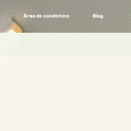
s
Área do condômino
Blog